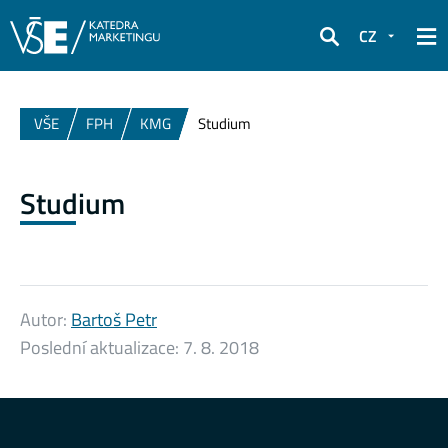
CZ
Hledat
VŠE
FPH
KMG
Studium
Studium
Autor:
Bartoš Petr
Poslední aktualizace:
7. 8. 2018