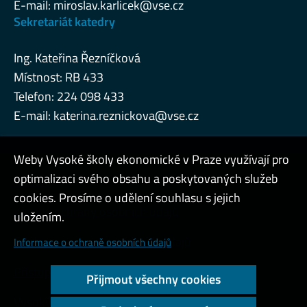
E-mail:
miroslav.karlicek@vse.cz
Sekretariát katedry
Ing. Kateřina Řezníčková
Místnost: RB 433
Telefon: 224 098 433
E-mail:
katerina.reznickova@vse.cz
Weby Vysoké školy ekonomické v Praze využívají pro
optimalizaci svého obsahu a poskytovaných služeb
Admin
cookies. Prosíme o udělení souhlasu s jejich
Zásady ochrany osobních údajů
uložením.
Cookies a ochrana osobních údajů
Informace o ochraně osobních údajů
Přístupnost webu
Přijmout všechny cookies
Vysoký kontrast